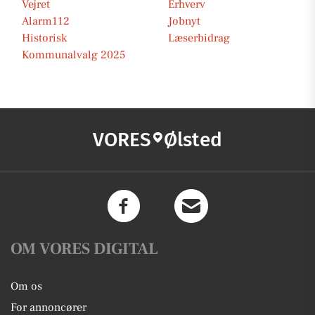
Vejret
Erhverv
Alarm112
Jobnyt
Historisk
Læserbidrag
Kommunalvalg 2025
VORES
Ølsted
OM VORES DIGITAL
Om os
For annoncører