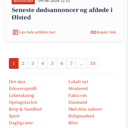
09-06-2026 12:15
MINDEORD
Seneste dødsannoncer og afdøde i
Ølsted
Læs hele artiklen her
Kopiér link
1
2
3
4
5
6
7
...
33
Det sker
Lokalt nyt
Erhvervsprofil
Mindeord
Lykønskning
Fakta om
Opslagstavlen
Husstand
Krop & Sundhed
Mød dine naboer
Sport
Boligmarked
Dagligvarer
Biler