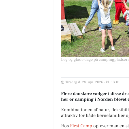
Leg og glade dage på campingpladser
Tirsdag d. 28. apr. 2026 - kl. 13:01
Flere danskere vælger i disse år
her er camping i Norden blevet 
Kombinationen af natur, fleksibil
attraktiv for både børnefamilier o
Hos
First Camp
oplever man en st