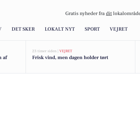
Gratis nyheder fra
dit
lokalområde
V
DET SKER
LOKALT NYT
SPORT
VEJRET
23 timer siden |
VEJRET
n af
Frisk vind, men dagen holder tørt