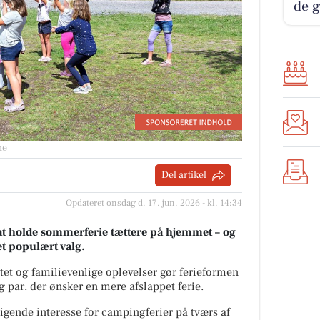
de g
ne
Del artikel
Opdateret onsdag d. 17. jun. 2026 - kl. 14:34
 at holde sommerferie tættere på hjemmet – og
et populært valg.
itet og familievenlige oplevelser gør ferieformen
g par, der ønsker en mere afslappet ferie.
igende interesse for campingferier på tværs af