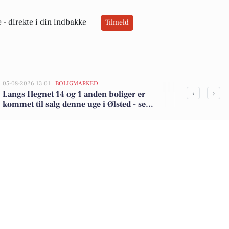
 -
direkte i din indbakke
Tilmeld
05-08-2026 13:01 |
BOLIGMARKED
05-08-2026 13:01
‹
›
Langs Hegnet 14 og 1 anden boliger er
Top 6 over dy
kommet til salg denne uge i Ølsted - se
Priser op til
boligerne her.