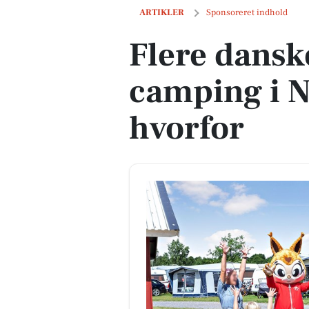
Flere danskere vælger camping i Norde
ARTIKLER
Sponsoreret indhold
Flere dansk
camping i N
hvorfor