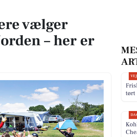
n – her er hvorfor
ere vælger
orden – her er
ME
AR
VE
Fris
tørt
DA
Kohb
Chea