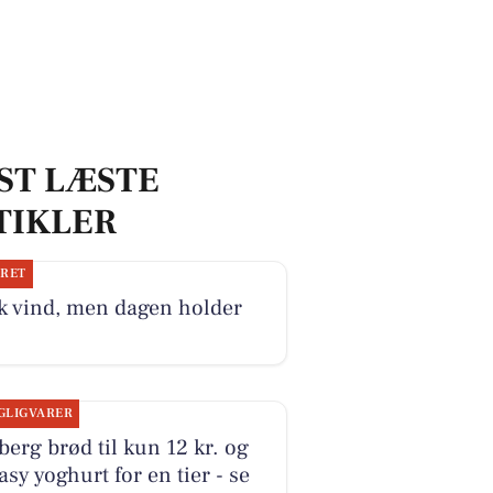
ST LÆSTE
TIKLER
JRET
k vind, men dagen holder
GLIGVARER
erg brød til kun 12 kr. og
sy yoghurt for en tier - se