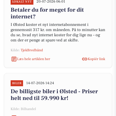
20-07-2026 06:01
LOKALT NYT
Betaler du for meget for dit
internet?
I Ølsted koster et nyt internetabonnement i
gennemsnit 317 kr. om måneden. På to minutter kan
du se, hvad nyt internet koster for dig lige nu – og
om der er penge at spare ved at skifte.
Kilde:
TjekBredbånd
Læs hele artiklen her
Kopiér link
14-07-2026 14:24
BILER
De billigste biler i Ølsted - Priser
helt ned til 59.990 kr!
Kilde: Bilhandel