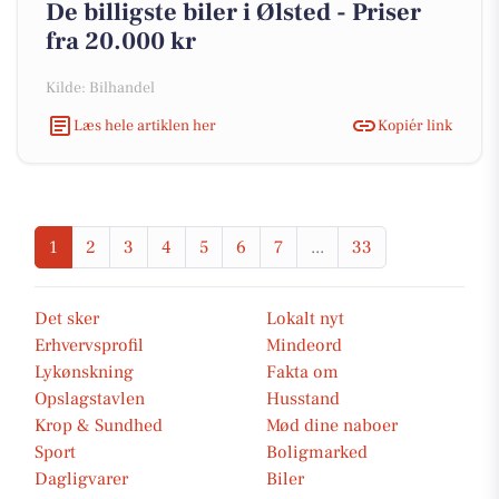
De billigste biler i Ølsted - Priser
fra 20.000 kr
Kilde: Bilhandel
Læs hele artiklen her
Kopiér link
1
2
3
4
5
6
7
...
33
Det sker
Lokalt nyt
Erhvervsprofil
Mindeord
Lykønskning
Fakta om
Opslagstavlen
Husstand
Krop & Sundhed
Mød dine naboer
Sport
Boligmarked
Dagligvarer
Biler