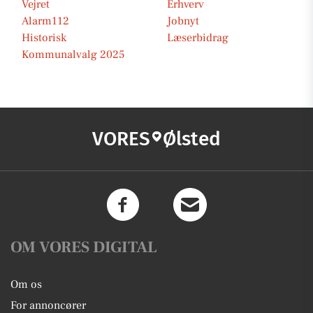
Vejret
Erhverv
Alarm112
Jobnyt
Historisk
Læserbidrag
Kommunalvalg 2025
VORES
Ølsted
OM VORES DIGITAL
Om os
For annoncører