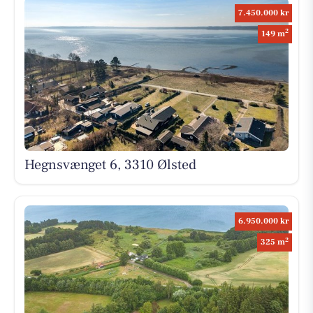
7.450.000 kr
2
149 m
Hegnsvænget 6, 3310 Ølsted
6.950.000 kr
2
325 m