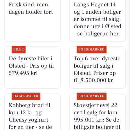
Frisk vind, men
Langs Hegnet 14
dagen holder tørt
og 1 anden boliger
er kommet til salg
denne uge i Ølsted
- se boligerne her.
BILER
BOLIGMARKED
De dyreste biler i
Top 6 over dyreste
Ølsted - Pris op til
boliger til salg i
579.495 kr!
Ølsted. Priser op
til 8.500.000 kr
DAGLIGVARER
BOLIGMARKED
Kohberg brød til
Skovstjernevej 22
kun 12 kr. og
er til salg for kun
Cheasy yoghurt
995.000 kr.: Se de
for en tier - se de
billigste boliger til