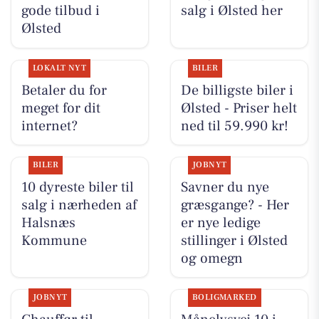
gode tilbud i
salg i Ølsted her
Ølsted
LOKALT NYT
BILER
Betaler du for
De billigste biler i
meget for dit
Ølsted - Priser helt
internet?
ned til 59.990 kr!
BILER
JOBNYT
10 dyreste biler til
Savner du nye
salg i nærheden af
græsgange? - Her
Halsnæs
er nye ledige
Kommune
stillinger i Ølsted
og omegn
JOBNYT
BOLIGMARKED