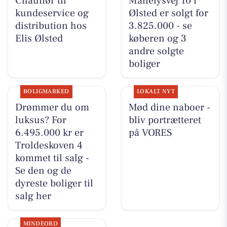
Chauffør til
Månelysvej 10 i
kundeservice og
Ølsted er solgt for
distribution hos
3.825.000 - se
Elis Ølsted
køberen og 3
andre solgte
boliger
BOLIGMARKED
LOKALT NYT
Drømmer du om
Mød dine naboer -
luksus? For
bliv portrætteret
6.495.000 kr er
på VORES
Troldeskoven 4
kommet til salg -
Se den og de
dyreste boliger til
salg her
MINDEORD