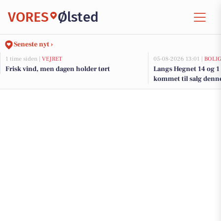
VORES
Ølsted
Seneste nyt ›
1 time siden |
VEJRET
05-08-2026 13:01 |
BOLI
Frisk vind, men dagen holder tørt
Langs Hegnet 14 og 1 
kommet til salg denne 
boligerne her.