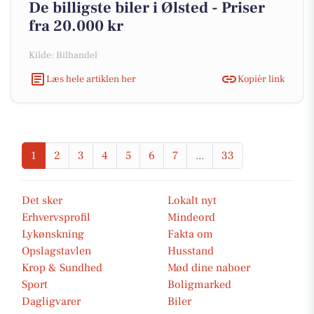
De billigste biler i Ølsted - Priser
fra 20.000 kr
Kilde: Bilhandel
Læs hele artiklen her
Kopiér link
1
2
3
4
5
6
7
...
33
Det sker
Lokalt nyt
Erhvervsprofil
Mindeord
Lykønskning
Fakta om
Opslagstavlen
Husstand
Krop & Sundhed
Mød dine naboer
Sport
Boligmarked
Dagligvarer
Biler