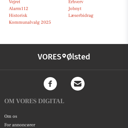
Vejret
Erhverv
Alarm112
Jobnyt
Historisk
Læserbidrag
Kommunalvalg 2025
VORES
Ølsted
OM VORES DIGITAL
Om os
For annoncører