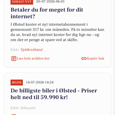
20-07-2026 06:01
LOKALT NYT
Betaler du for meget for dit
internet?
I Ølsted koster et nyt internetabonnement i
gennemsnit 317 kr. om måneden. På to minutter kan
du se, hvad nyt internet koster for dig lige nu – og
om der er penge at spare ved at skifte.
Kilde:
TjekBredbånd
Læs hele artiklen her
Kopiér link
14-07-2026 14:24
BILER
De billigste biler i Ølsted - Priser
helt ned til 59.990 kr!
Kilde: Bilhandel