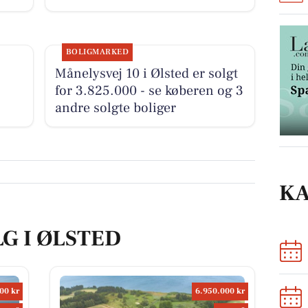
BOLIGMARKED
Månelysvej 10 i Ølsted er solgt
for 3.825.000 - se køberen og 3
andre solgte boliger
K
LG I ØLSTED
00 kr
6.950.000 kr