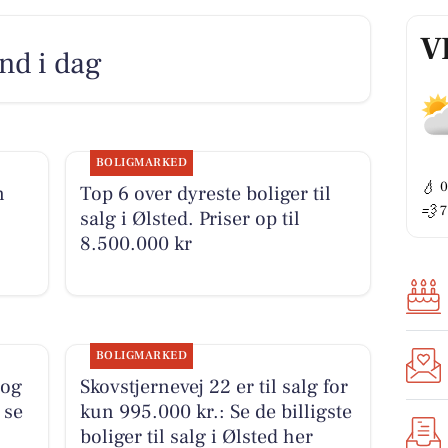
V
nd i dag
BOLIGMARKED
💧
n
Top 6 over dyreste boliger til
💨
7
salg i Ølsted. Priser op til
8.500.000 kr
BOLIGMARKED
 og
Skovstjernevej 22 er til salg for
 se
kun 995.000 kr.: Se de billigste
boliger til salg i Ølsted her