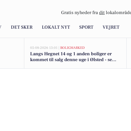
Gratis nyheder fra
dit
lokalområde
V
DET SKER
LOKALT NYT
SPORT
VEJRET
05-08-2026 13:01 |
BOLIGMARKED
Langs Hegnet 14 og 1 anden boliger er
kommet til salg denne uge i Ølsted - se
boligerne her.