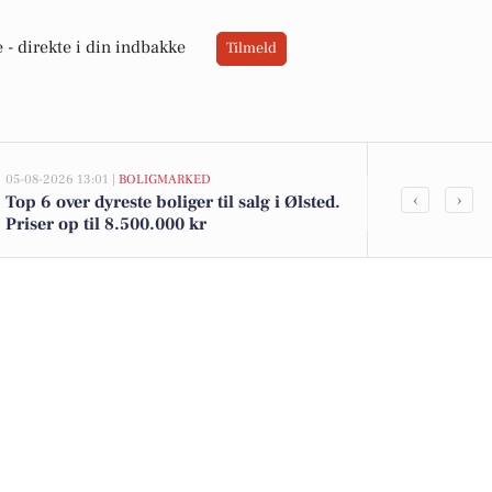
 -
direkte i din indbakke
Tilmeld
05-08-2026 13:01 |
BOLIGMARKED
04-08-2026 15:45
‹
›
Top 6 over dyreste boliger til salg i Ølsted.
De dyreste bil
Priser op til 8.500.000 kr
579.495 kr!