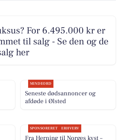
sus? For 6.495.000 kr er
met til salg - Se den og de
salg her
MINDEORD
Seneste dødsannoncer og
afdøde i Ølsted
SPONSORERET
ERHVERV
Fra Herning til Norges kyst –