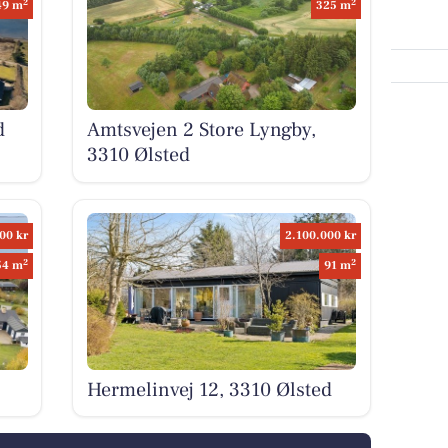
2
2
49 m
325 m
d
Amtsvejen 2 Store Lyngby,
3310 Ølsted
00 kr
2.100.000 kr
2
2
54 m
91 m
Hermelinvej 12, 3310 Ølsted