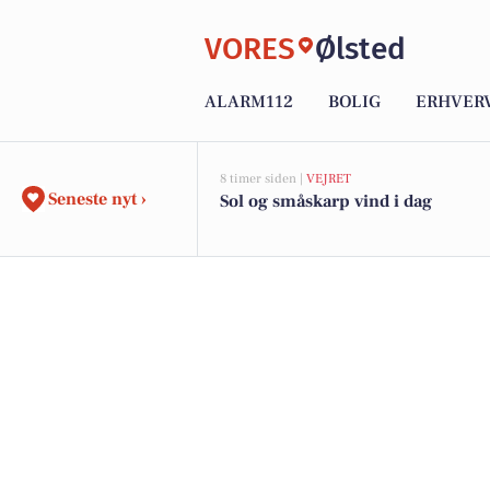
VORES
Ølsted
ALARM112
BOLIG
ERHVER
8 timer siden |
VEJRET
Seneste nyt ›
Sol og småskarp vind i dag