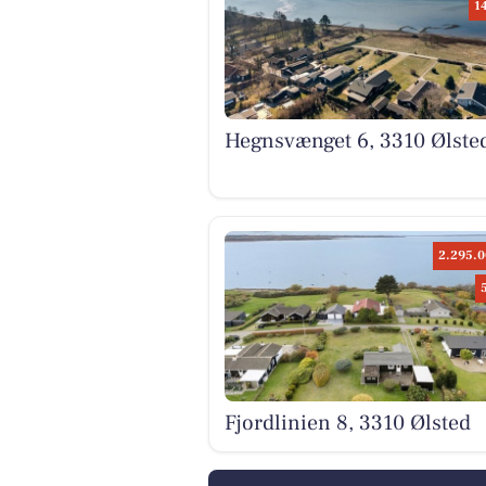
1
Hegnsvænget 6, 3310 Ølste
2.295.0
Fjordlinien 8, 3310 Ølsted