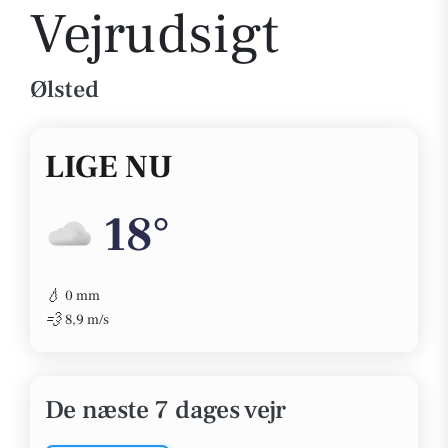
Vejrudsigt
Ølsted
LIGE NU
18°
💧
0 mm
💨
8,9 m/s
De næste 7 dages vejr