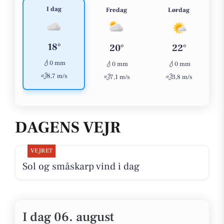
I dag
Fredag
Lørdag
18°
20°
22°
💧
0 mm
💧
💧
0 mm
0 mm
💨
8,7 m/s
💨
💨
7,1 m/s
3,8 m/s
DAGENS VEJR
VEJRET
Sol og småskarp vind i dag
I dag 06. august