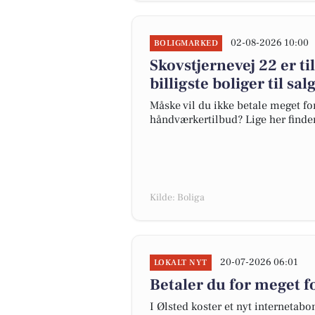
02-08-2026 10:00
BOLIGMARKED
Skovstjernevej 22 er ti
billigste boliger til sal
Måske vil du ikke betale meget for
håndværkertilbud? Lige her finder 
Kilde: Boliga
20-07-2026 06:01
LOKALT NYT
Betaler du for meget fo
I Ølsted koster et nyt interneta