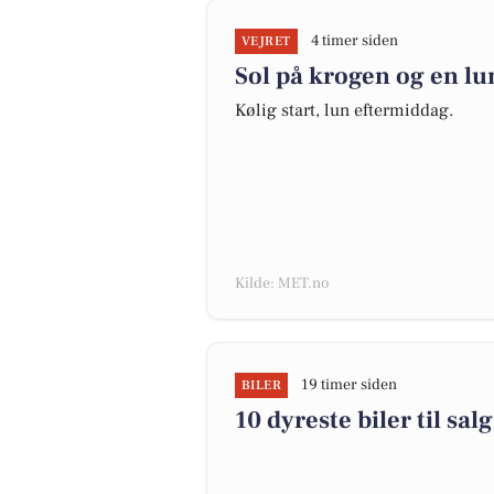
4 timer siden
VEJRET
Sol på krogen og en lu
Kølig start, lun eftermiddag.
Kilde: MET.no
19 timer siden
BILER
10 dyreste biler til 