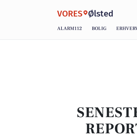
VORES
Ølsted
ALARM112
BOLIG
ERHVER
SENEST
REPOR