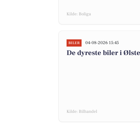
Kilde: Boliga
04-08-2026 15:45
BILER
De dyreste biler i Ølste
Kilde: Bilhandel