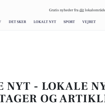
Gratis nyheder fra
dit
lokalområde
V
DET SKER
LOKALT NYT
SPORT
VEJRET
E NYT - LOKALE N
TAGER OG ARTIKL